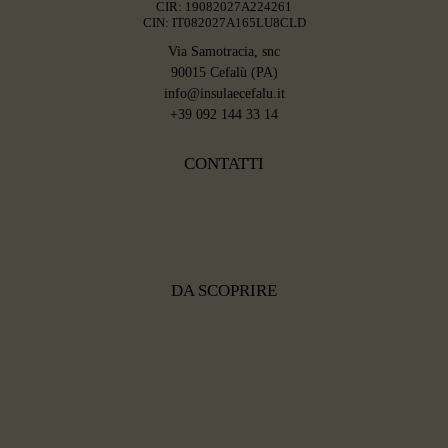
CIR: 19082027A224261
CIN: IT082027A165LU8CLD
Via Samotracia, snc
90015 Cefalù (PA)
info@insulaecefalu.it
+39 092 144 33 14
CONTATTI
DA SCOPRIRE