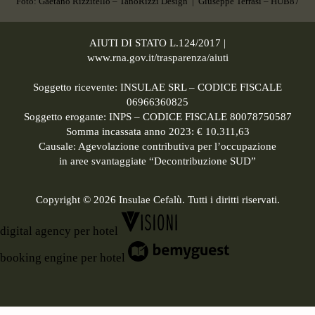
Foto: Gaetano Rizzitello –
TanoRizzi Design
| Giuseppe Terrasi –
HUB87
AIUTI DI STATO L.124/2017 |
www.rna.gov.it/trasparenza/aiuti
Soggetto ricevente: INSULAE SRL – CODICE FISCALE
06966360825
Soggetto erogante: INPS – CODICE FISCALE 80078750587
Somma incassata anno 2023: € 10.311,63
Causale: Agevolazione contributiva per l’occupazione
in aree svantaggiate “Decontribuzione SUD”
Copyright © 2026 Insulae Cefalù. Tutti i diritti riservati.
digital agency per hotel
booking engine per hotel